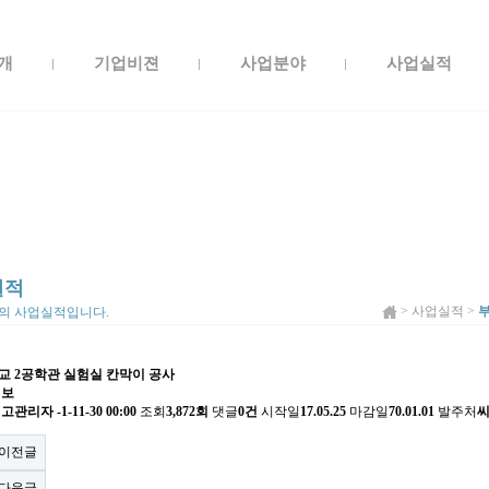
개
기업비젼
사업분야
사업실적
실적
> 사업실적 >
부
의 사업실적입니다.
 2공학관 실험실 칸막이 공사
정보
최고관리자
-1-11-30 00:00
조회
3,872회
댓글
0건
시작일
17.05.25
마감일
70.01.01
발주처
씨
이전글
다음글